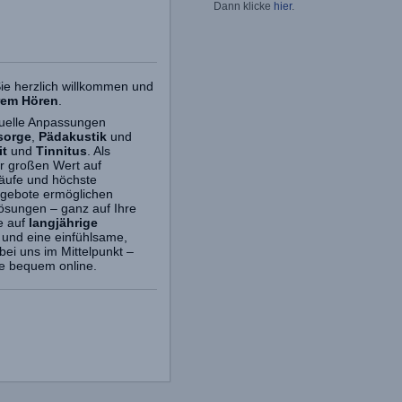
Dann klicke
hier
.
ie herzlich willkommen und
rem Hören
.
iduelle Anpassungen
sorge
,
Pädakustik
und
it
und
Tinnitus
. Als
ir großen Wert auf
läufe und höchste
ngebote ermöglichen
rlösungen – ganz auf Ihre
e auf
langjährige
 und eine einfühlsame,
bei uns im Mittelpunkt –
e bequem online.