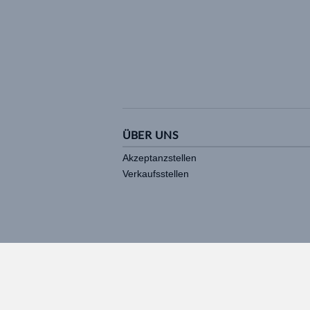
ÜBER UNS
Akzeptanzstellen
Verkaufsstellen
Stadtgutschein made by
zmyle