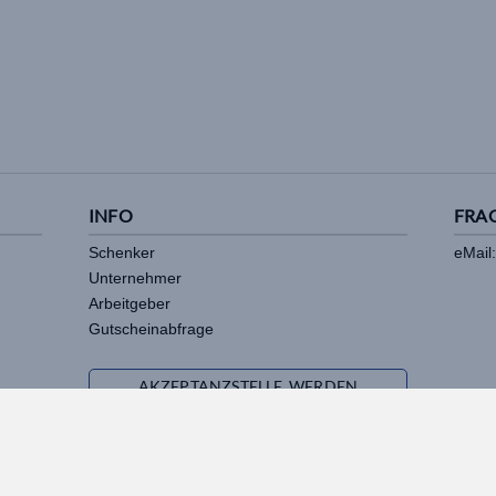
INFO
FRA
Schenker
eMail:
Unternehmer
Arbeitgeber
Gutscheinabfrage
AKZEPTANZSTELLE WERDEN