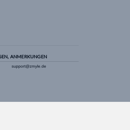
GEN, ANMERKUNGEN
support@zmyle.de
Impressum
|
Datenschutz
|
Cookies