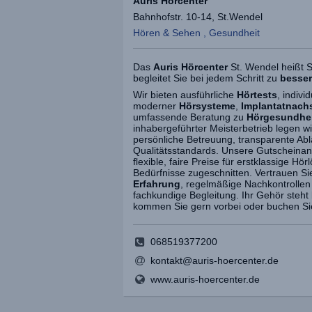
Auris Hörcenter
Bahnhofstr. 10-14, St.Wendel
Hören & Sehen , Gesundheit
Das
Auris Hörcenter
St. Wendel heißt S
begleitet Sie bei jedem Schritt zu
besse
Wir bieten ausführliche
Hörtests
, indiv
moderner
Hörsysteme
,
Implantatnach
umfassende Beratung zu
Hörgesundhe
inhabergeführter Meisterbetrieb legen w
persönliche Betreuung, transparente Ab
Qualitätsstandards. Unsere Gutscheina
flexible, faire Preise für erstklassige Hö
Bedürfnisse zugeschnitten. Vertrauen Si
Erfahrung
, regelmäßige Nachkontrollen
fachkundige Begleitung. Ihr Gehör steht 
kommen Sie gern vorbei oder buchen Si
068519377200
kontakt@auris-hoercenter.de
www.auris-hoercenter.de