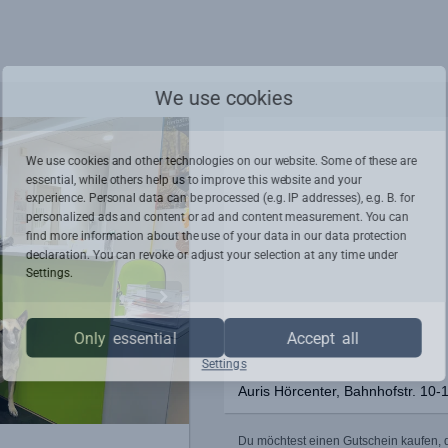
We use cookies
We use cookies and other technologies on our website. Some of these are
essential, while others help us to improve this website and your
experience. Personal data can be processed (e.g. IP addresses), e.g. B. for
personalized ads and content or ad and content measurement. You can
find more information about the use of your data in our
data protection
declaration. You can revoke or adjust your selection at any time under
Settings.
Only essential
Accept all
Settings
Auris Hörcenter, Bahnhofstr. 10-
Du möchtest einen Gutschein kaufen, de